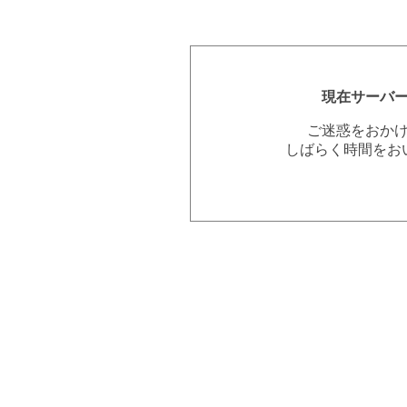
現在サーバ
ご迷惑をおか
しばらく時間をお