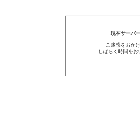
現在サーバ
ご迷惑をおか
しばらく時間をお