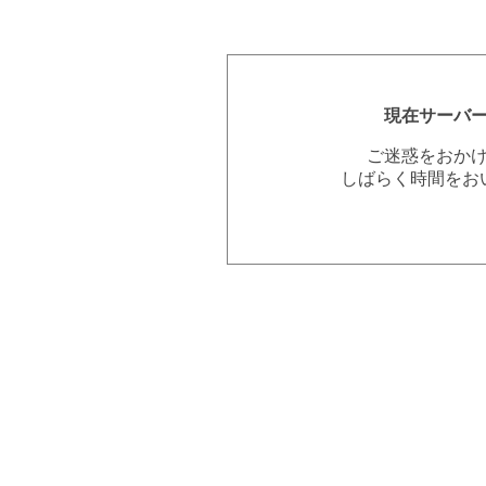
現在サーバ
ご迷惑をおか
しばらく時間をお