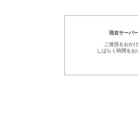
現在サーバ
ご迷惑をおか
しばらく時間をお