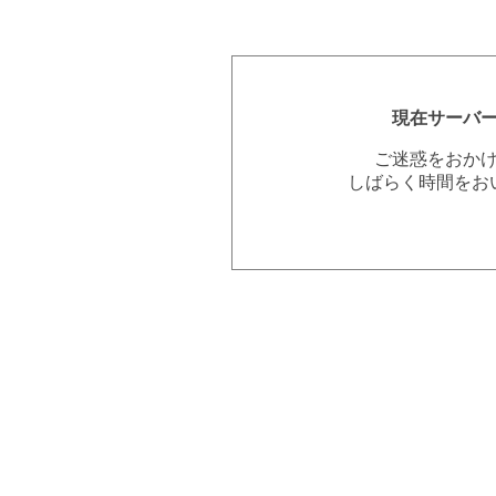
現在サーバ
ご迷惑をおか
しばらく時間をお