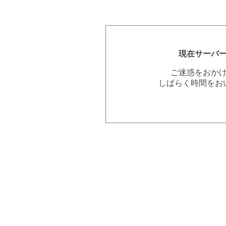
現在サーバ
ご迷惑をおか
しばらく時間をお