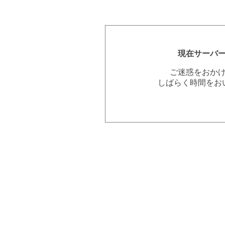
現在サーバ
ご迷惑をおか
しばらく時間をお