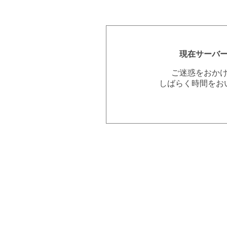
現在サーバ
ご迷惑をおか
しばらく時間をお