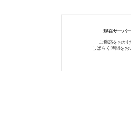
現在サーバ
ご迷惑をおか
しばらく時間をお