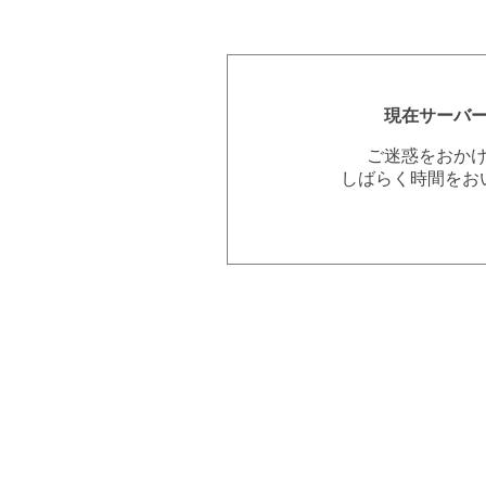
現在サーバ
ご迷惑をおか
しばらく時間をお