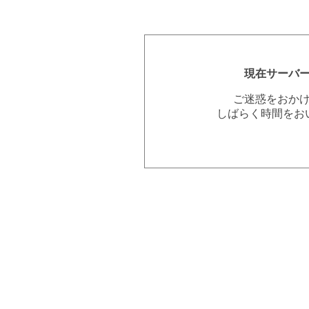
現在サーバ
ご迷惑をおか
しばらく時間をお