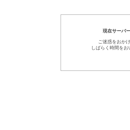
現在サーバ
ご迷惑をおか
しばらく時間をお