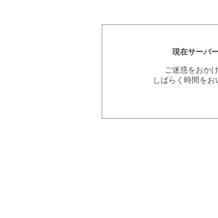
現在サーバ
ご迷惑をおか
しばらく時間をお