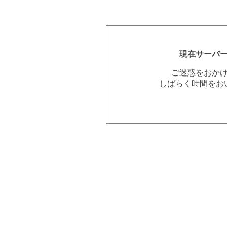
現在サーバ
ご迷惑をおか
しばらく時間をお