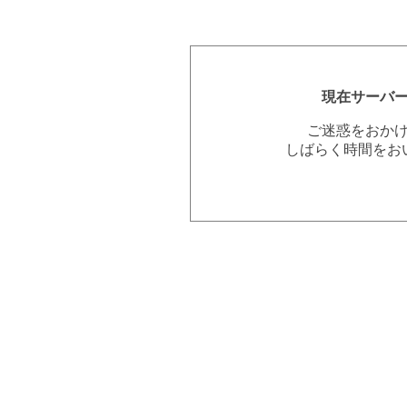
現在サーバ
ご迷惑をおか
しばらく時間をお