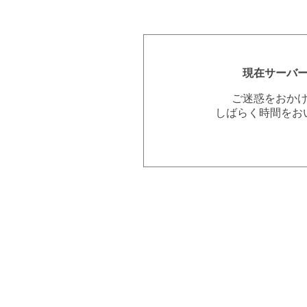
現在サーバ
ご迷惑をおか
しばらく時間をお