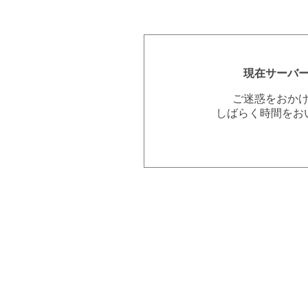
現在サーバ
ご迷惑をおか
しばらく時間をお