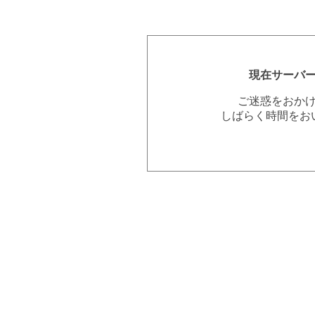
現在サーバ
ご迷惑をおか
しばらく時間をお