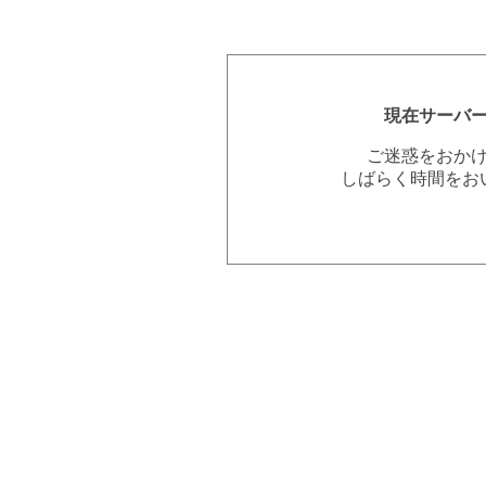
現在サーバ
ご迷惑をおか
しばらく時間をお