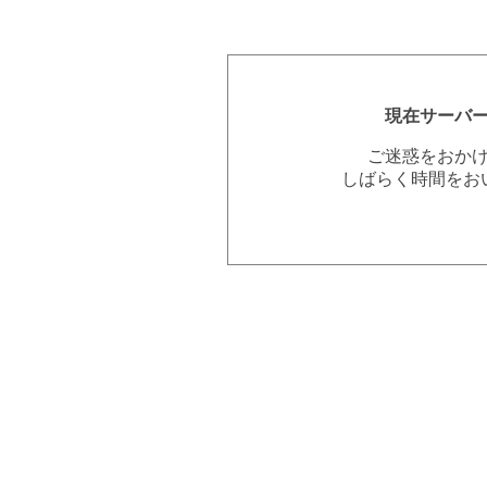
現在サーバ
ご迷惑をおか
しばらく時間をお