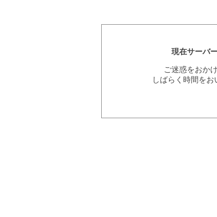
現在サーバ
ご迷惑をおか
しばらく時間をお