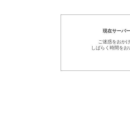
現在サーバ
ご迷惑をおか
しばらく時間をお