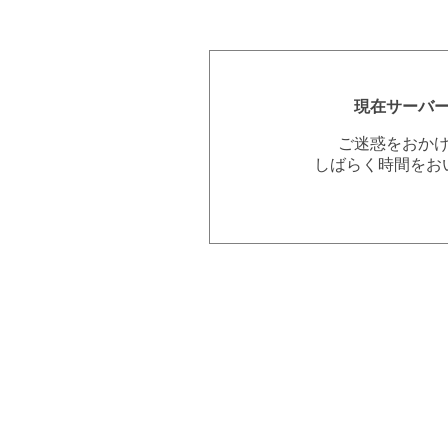
現在サーバ
ご迷惑をおか
しばらく時間をお