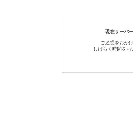
現在サーバ
ご迷惑をおか
しばらく時間をお