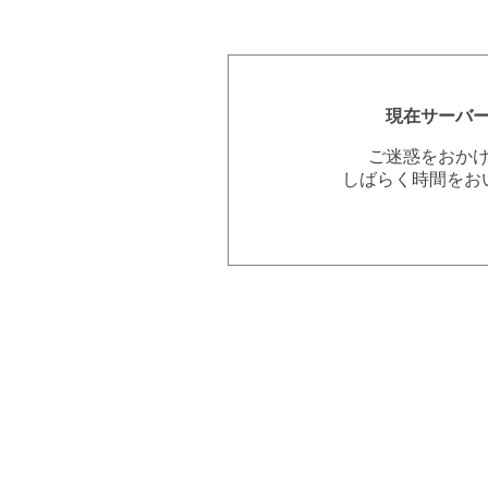
現在サーバ
ご迷惑をおか
しばらく時間をお