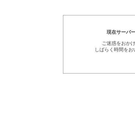
現在サーバ
ご迷惑をおか
しばらく時間をお