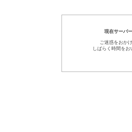
現在サーバ
ご迷惑をおか
しばらく時間をお