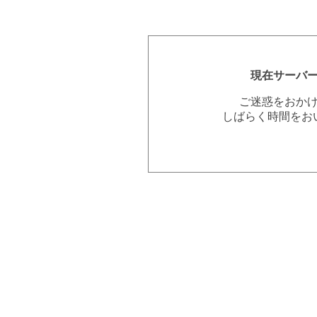
現在サーバ
ご迷惑をおか
しばらく時間をお