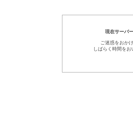
現在サーバ
ご迷惑をおか
しばらく時間をお