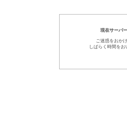
現在サーバ
ご迷惑をおか
しばらく時間をお