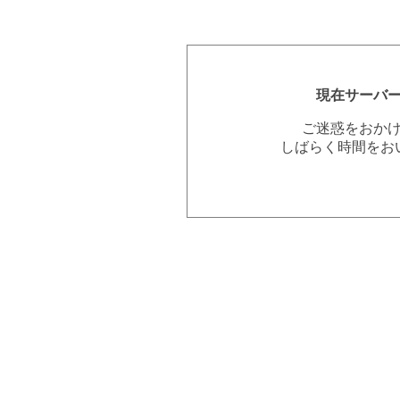
現在サーバ
ご迷惑をおか
しばらく時間をお