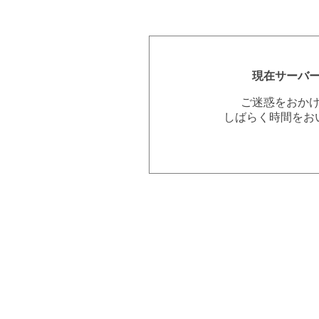
現在サーバ
ご迷惑をおか
しばらく時間をお