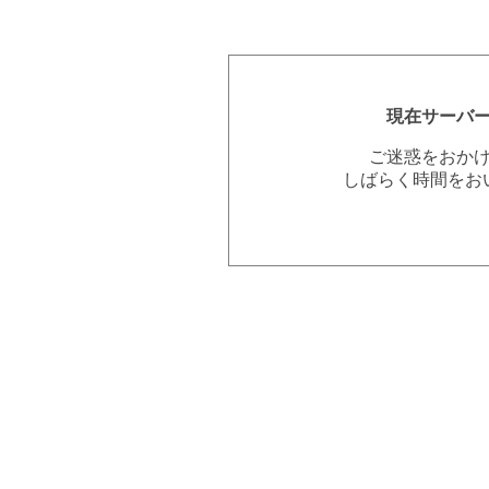
現在サーバ
ご迷惑をおか
しばらく時間をお