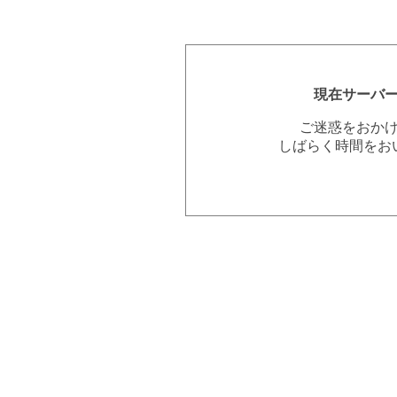
現在サーバ
ご迷惑をおか
しばらく時間をお