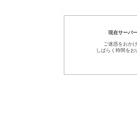
現在サーバ
ご迷惑をおか
しばらく時間をお