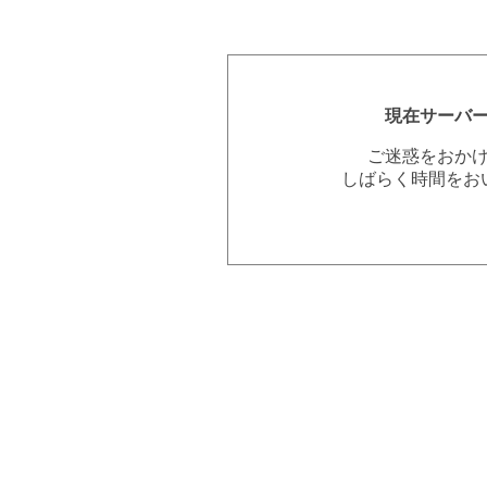
現在サーバ
ご迷惑をおか
しばらく時間をお