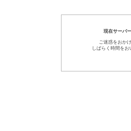
現在サーバ
ご迷惑をおか
しばらく時間をお