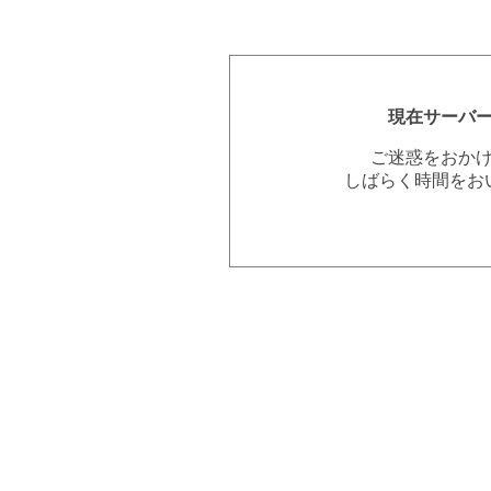
現在サーバ
ご迷惑をおか
しばらく時間をお