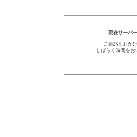
現在サーバ
ご迷惑をおか
しばらく時間をお