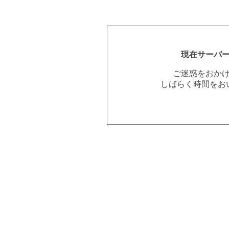
現在サーバ
ご迷惑をおか
しばらく時間をお