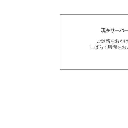
現在サーバ
ご迷惑をおか
しばらく時間をお