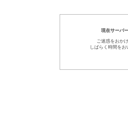
現在サーバ
ご迷惑をおか
しばらく時間をお