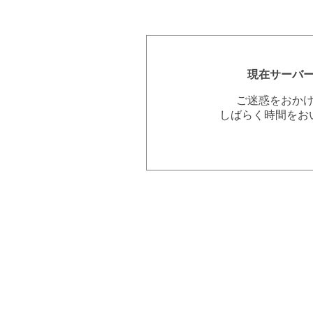
現在サーバ
ご迷惑をおか
しばらく時間をお