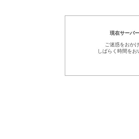
現在サーバ
ご迷惑をおか
しばらく時間をお