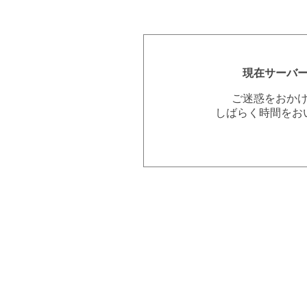
現在サーバ
ご迷惑をおか
しばらく時間をお