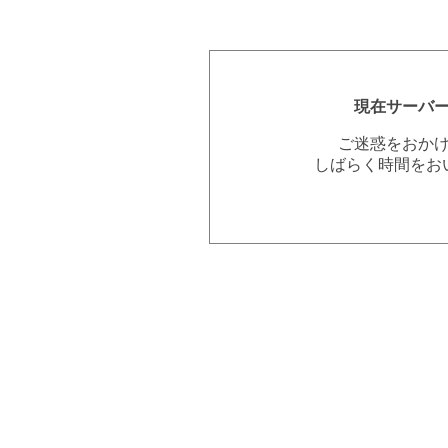
現在サーバ
ご迷惑をおか
しばらく時間をお