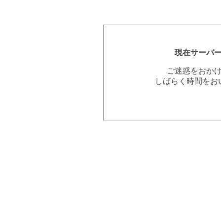
現在サーバ
ご迷惑をおか
しばらく時間をお