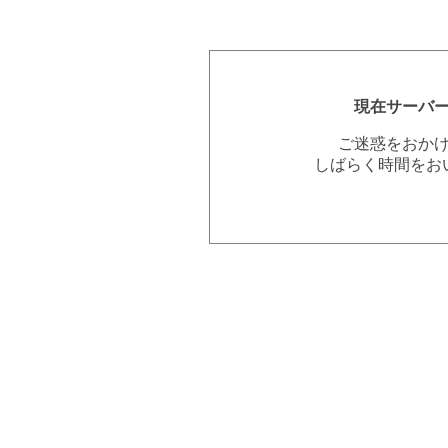
現在サーバ
ご迷惑をおか
しばらく時間をお