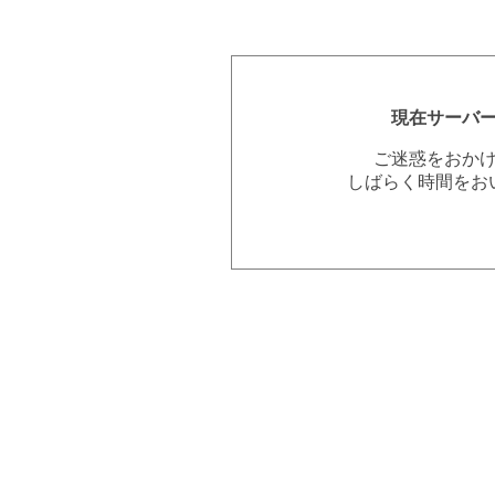
現在サーバ
ご迷惑をおか
しばらく時間をお