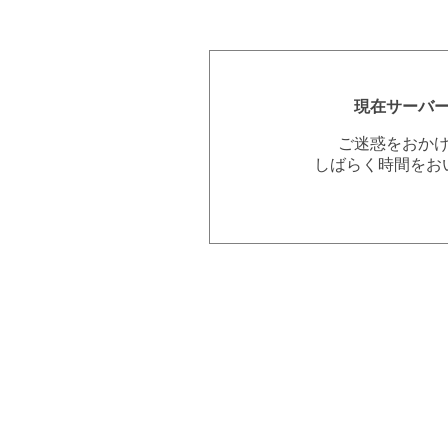
現在サーバ
ご迷惑をおか
しばらく時間をお